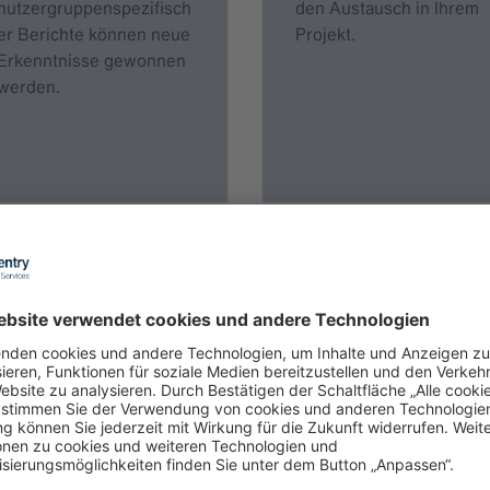
nutzergruppenspezifisch
den Austausch in Ihrem
er Berichte können neue
Projekt.
Erkenntnisse gewonnen
werden.
Flexibilität
Patient:innen
Zur Datennutzung
Die Datennutzung
stehen unterschiedliche
berücksichtigt stets den
Abonnements zur
im Datenfreigabepass
Verfügung, die nach
festgelegten Willen der
Ablauf flexibel angepasst
Patient:innen.
werden können.
Genehmigte Projekte
werden veröffentlicht,