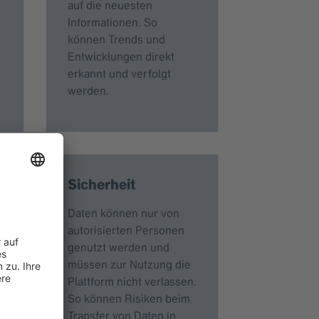
auf die neuesten
Informationen. So
können Trends und
Entwicklungen direkt
erkannt und verfolgt
werden.
Sicherheit
Daten können nur von
autorisierten Personen
genutzt werden und
müssen zur Nutzung die
Plattform nicht verlassen.
So können Risiken beim
Transfer von Daten in