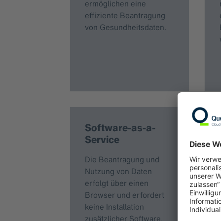
ermöglichen eine
effiziente Beantragung
von Gesundheitsdaten.
Software-as-a-
Service
Die Beantragung und
Nutzung von Daten
erfolgt über einen
Browser und erfordert
keine Installation
zusätzlicher Software.