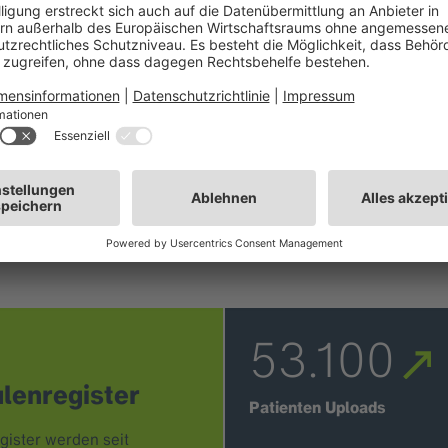
um Patient:innen über
die Nutzung ihrer Daten
zu informieren.
53.100
lenregister
Patienten Uploads
ister werden seit